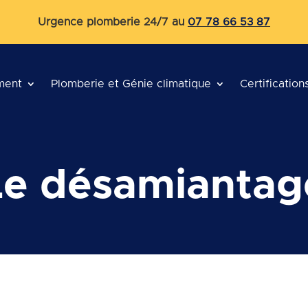
Urgence plomberie 24/7 au
07 78 66 53 87
ment
Plomberie et Génie climatique
Certification
Le désamiantag