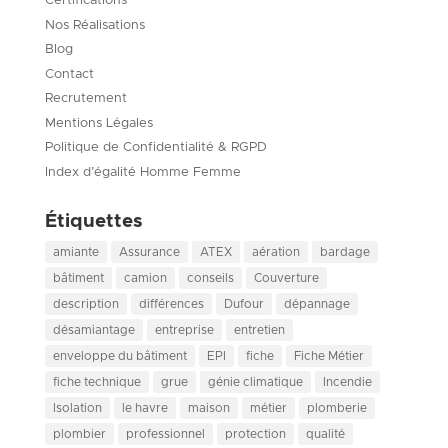
Certifications
Nos Réalisations
Blog
Contact
Recrutement
Mentions Légales
Politique de Confidentialité & RGPD
Index d’égalité Homme Femme
Étiquettes
amiante
Assurance
ATEX
aération
bardage
bâtiment
camion
conseils
Couverture
description
différences
Dufour
dépannage
désamiantage
entreprise
entretien
enveloppe du bâtiment
EPI
fiche
Fiche Métier
fiche technique
grue
génie climatique
Incendie
Isolation
le havre
maison
métier
plomberie
plombier
professionnel
protection
qualité