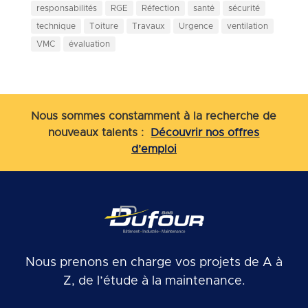
responsabilités
RGE
Réfection
santé
sécurité
technique
Toiture
Travaux
Urgence
ventilation
VMC
évaluation
Nous sommes constamment à la recherche de
nouveaux talents :
Découvrir nos offres
d’emploi
Nous prenons en charge vos projets de A à
Z, de l’étude à la maintenance.