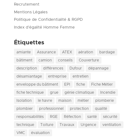
Recrutement
Mentions Légales
Politique de Confidentialité & RGPD
Index d’égalité Homme Femme
Étiquettes
amiante
Assurance
ATEX
aération
bardage
bâtiment
camion
conseils
Couverture
description
différences
Dufour
dépannage
désamiantage
entreprise
entretien
enveloppe du bâtiment
EPI
fiche
Fiche Métier
fiche technique
grue
génie climatique
Incendie
Isolation
le havre
maison
métier
plomberie
plombier
professionnel
protection
qualité
responsabilités
RGE
Réfection
santé
sécurité
technique
Toiture
Travaux
Urgence
ventilation
VMC
évaluation