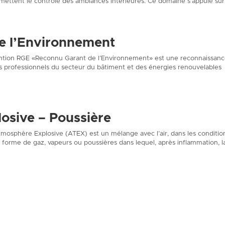
mettent le contrôle des ambiances intérieures. Ce domaine s’appuie sur l
e l’Environnement
tion RGE «Reconnu Garant de l’Environnement» est une reconnaissan
s professionnels du secteur du bâtiment et des énergies renouvelables
osive – Poussière
osphère Explosive (ATEX) est un mélange avec l’air, dans les conditio
forme de gaz, vapeurs ou poussières dans lequel, après inflammation, l