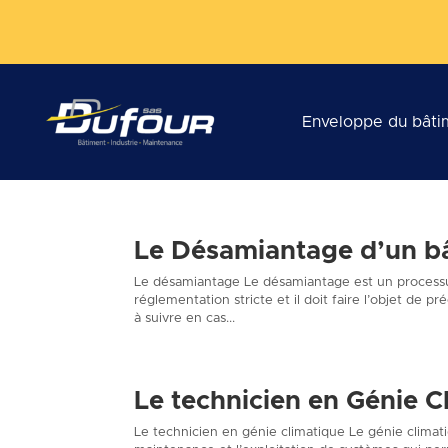
Enveloppe du bâti
Le Désamiantage d’un b
Le désamiantage Le désamiantage est un processus
réglementation stricte et il doit faire l’objet de p
à suivre en cas...
Le technicien en Génie C
Le technicien en génie climatique Le génie climati