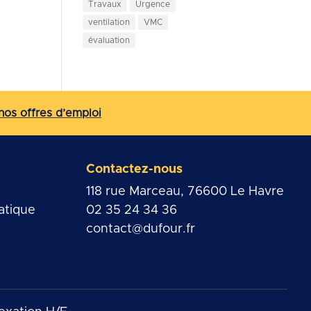
Travaux
Urgence
ventilation
VMC
évaluation
nos offres d’emploi
Contactez-nous
118 rue Marceau, 76600 Le Havre
atique
02 35 24 34 36
contact@dufour.fr