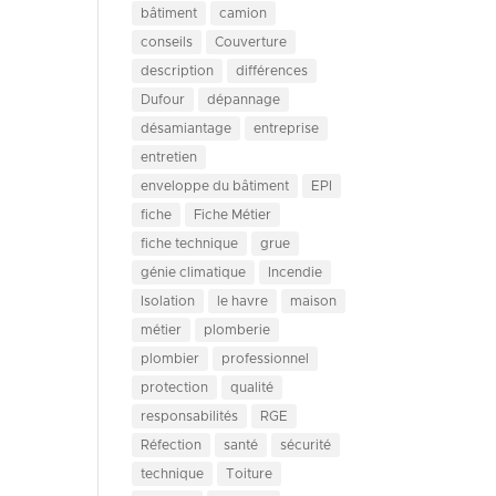
bâtiment
camion
conseils
Couverture
description
différences
Dufour
dépannage
désamiantage
entreprise
entretien
enveloppe du bâtiment
EPI
fiche
Fiche Métier
fiche technique
grue
génie climatique
Incendie
Isolation
le havre
maison
métier
plomberie
plombier
professionnel
protection
qualité
responsabilités
RGE
Réfection
santé
sécurité
technique
Toiture