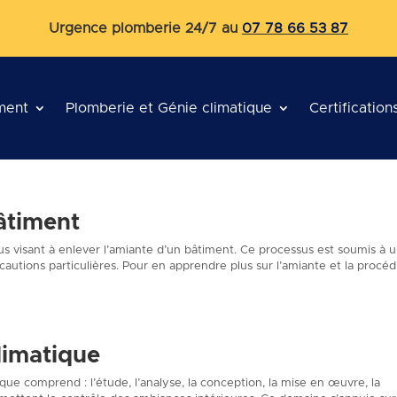
Urgence plomberie 24/7 au
07 78 66 53 87
ment
Plomberie et Génie climatique
Certification
âtiment
 visant à enlever l’amiante d’un bâtiment. Ce processus est soumis à 
récautions particulières. Pour en apprendre plus sur l’amiante et la procé
limatique
que comprend : l’étude, l’analyse, la conception, la mise en œuvre, la