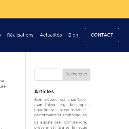
s
Réalisations
Actualités
Blog
CONTACT
une
dure
Articles
Bien préparer son chauffage
avant l’hiver : le guide complet
pour des locaux confortables,
performants et économiques
La légionellose : comprendre,
prévenir et maîtriser le risque