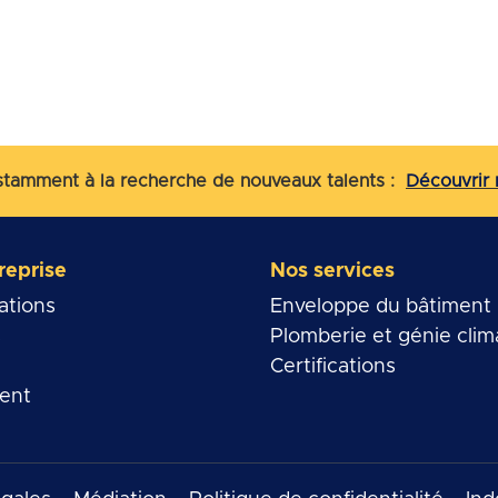
amment à la recherche de nouveaux talents :
Découvrir 
reprise
Nos services
ations
Enveloppe du bâtiment
s
Plomberie et génie clim
Certifications
ent