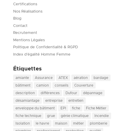
Certifications
Nos Réalisations
Blog
Contact
Recrutement
Mentions Légales
Politique de Confidentialité & RGPD
Index d’égalité Homme Femme
Étiquettes
amiante
Assurance
ATEX
aération
bardage
bâtiment
camion
conseils
Couverture
description
différences
Dufour
dépannage
désamiantage
entreprise
entretien
enveloppe du bâtiment
EPI
fiche
Fiche Métier
fiche technique
grue
génie climatique
Incendie
Isolation
le havre
maison
métier
plomberie
plombier
professionnel
protection
qualité