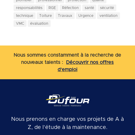
responsabilités
RGE
Réfection
santé
sécurité
technique
Toiture
Travaux
Urgence
ventilation
VMC
évaluation
Nous sommes constamment à la recherche de
nouveaux talents :
Découvrir nos offres
d’emploi
Nous prenons en charge vos projets de A à
Z, de l’étude à la maintenance.